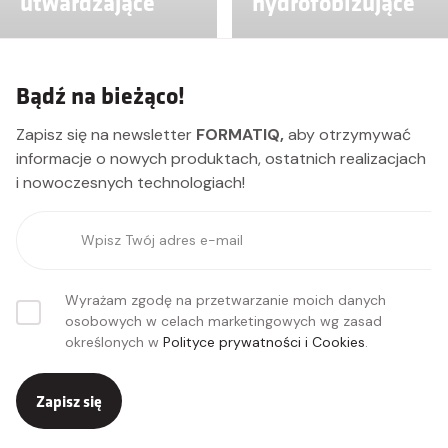
utwardzające
hydrofobizujące
impregnaty utwardzające
impregnaty penetrują w warstwę
posadzki betonowe
przypowierzchniową i
zmniejszają kapilarną absorbcję
impregnowanych podłoży,
Bądź na bieżąco!
zapewniając jednocześnie efekt
paroprzepuszczalności
Zapisz się na newsletter
FORMATIQ,
aby otrzymywać
informacje o nowych produktach, ostatnich realizacjach
Dodano do koszyka
i nowoczesnych technologiach!
PRZEJDŹ DO KOSZYKA
Kontynuuj zakupy
Wyrażam zgodę na przetwarzanie moich danych
osobowych w celach marketingowych wg zasad
określonych w
Polityce prywatności i Cookies
.
Zapisz się