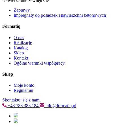
Nawierzchnie zewnętrzne
Zaprawy
Impregnaty do posadzek i nawierzchni betonowych
Formatiq
O nas
Realizacje
Katalog
Sklep
Kontakt
Ogólne warunki współpracy
Sklep
Moje konto
Regulamin
Skontaktuj się z nami
+48
783 383 184
info@formatiq.pl