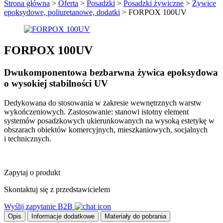
Strona główna
>
Oferta
>
Posadzki
>
Posadzki żywiczne
>
Żywice
epoksydowe, poliuretanowe, dodatki
>
FORPOX 100UV
FORPOX 100UV
Dwukomponentowa bezbarwna żywica epoksydowa
o wysokiej stabilności UV
Dedykowana do stosowania w zakresie wewnętrznych warstw
wykończeniowych. Zastosowanie: stanowi istotny element
systemów posadzkowych ukierunkowanych na wysoką estetykę w
obszarach obiektów komercyjnych, mieszkaniowych, socjalnych
i technicznych.
Zapytaj o produkt
Skontaktuj się z przedstawicielem
Wyślij zapytanie B2B
Opis
Informacje dodatkowe
Materiały do pobrania