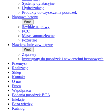
Systemy dylatacyjne
Hydroizolacje
Produkty do czyszczenia posadzek
Naprawa betonu
Wróć
Szybkie naprawy
PCC
Masy samorozlewne
Pozostałe
Nawierzchnie zewnętrzne
Wróć
Zaprawy
Impregnaty do posadzek i nawierzchni betonowych
Przemysł
Realizacje
Sklep
Kontakt
O nas
Praca
Współpraca
Badania posadzek BCA
Iniekcje
Baza wiedzy
Katalog