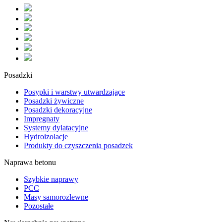
Posadzki
Posypki i warstwy utwardzające
Posadzki żywiczne
Posadzki dekoracyjne
Impregnaty
Systemy dylatacyjne
Hydroizolacje
Produkty do czyszczenia posadzek
Naprawa betonu
Szybkie naprawy
PCC
Masy samorozlewne
Pozostałe