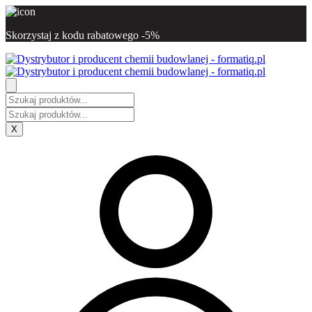
Skorzystaj z kodu rabatowego -5%
X