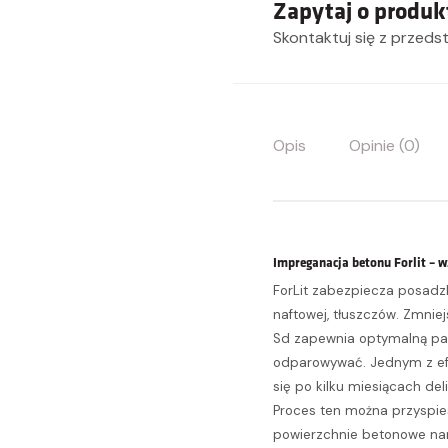
Zapytaj o produk
Skontaktuj się z przeds
Opis
Opinie (0)
Impreganacja betonu Forlit – 
ForLit zabezpiecza posadz
naftowej, tłuszczów. Zmnie
Sd zapewnia optymalną pa
odparowywać. Jednym z efe
się po kilku miesiącach de
Proces ten można przyspie
powierzchnie betonowe nar