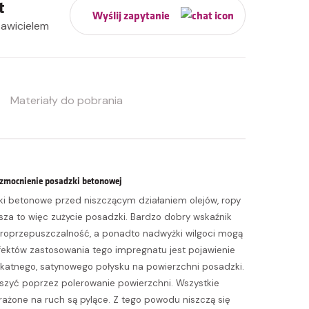
t
Wyślij zapytanie
tawicielem
Materiały do pobrania
wzmocnienie posadzki betonowej
ki betonowe przed niszczącym działaniem olejów, ropy
jsza to więc zużycie posadzki. Bardzo dobry wskaźnik
roprzepuszczalność, a ponadto nadwyżki wilgoci mogą
któw zastosowania tego impregnatu jest pojawienie
likatnego, satynowego połysku na powierzchni posadzki.
szyć poprzez polerowanie powierzchni. Wszystkie
ażone na ruch są pylące. Z tego powodu niszczą się