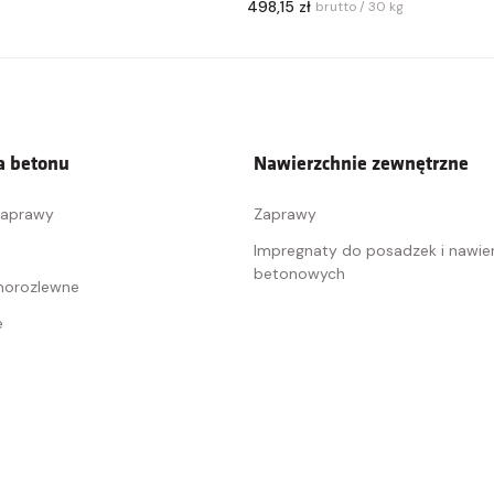
498,15 zł
brutto / 30 kg
 betonu
Nawierzchnie zewnętrzne
naprawy
Zaprawy
Impregnaty do posadzek i nawie
betonowych
morozlewne
e