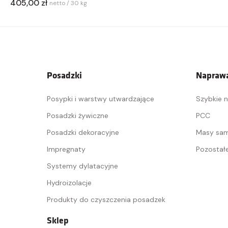
405,00 zł
netto / 30 kg
Posadzki
Naprawa
Posypki i warstwy utwardzające
Szybkie 
Posadzki żywiczne
PCC
Posadzki dekoracyjne
Masy sa
Impregnaty
Pozostał
Systemy dylatacyjne
Hydroizolacje
Produkty do czyszczenia posadzek
Sklep