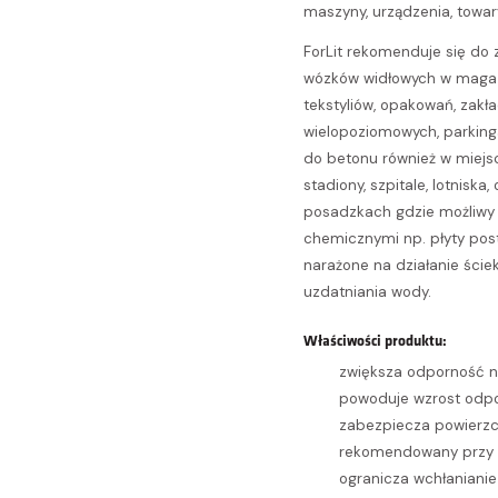
maszyny, urządzenia, towary
ForLit rekomenduje się do
wózków widłowych w magaz
tekstyliów, opakowań, zakł
wielopoziomowych, parking
do betonu również w miejsc
stadiony, szpitale, lotniska
posadzkach gdzie możliwy 
chemicznymi np. płyty post
narażone na działanie ściek
uzdatniania wody.
Właściwości produktu:
Dodano do koszyka
zwiększa odporność na
powoduje wzrost odpor
zabezpiecza powierzc
rekomendowany przy 
PRZEJDŹ DO KOSZYKA
ogranicza wchłanianie 