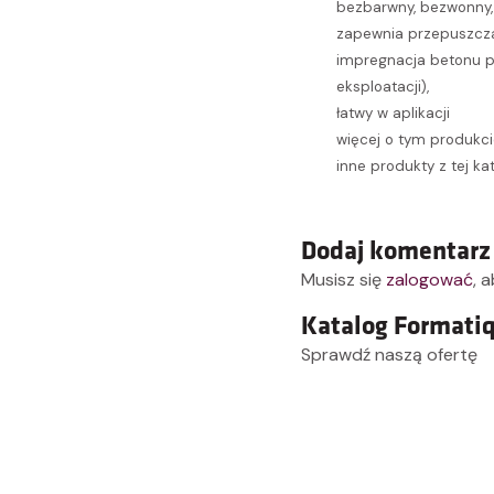
bezbarwny, bezwonny,
Kontynuuj zakupy
zapewnia przepuszcza
impregnacja betonu p
eksploatacji),
łatwy w aplikacji
więcej o tym produkc
inne produkty z tej ka
Dodaj komentarz
Musisz się
zalogować
, 
Katalog Formati
Sprawdź naszą ofertę