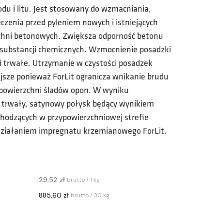
du i litu. Jest stosowany do wzmacniania,
eczenia przed pyleniem nowych i istniejących
chni betonowych. Zwiększa odporność betonu
 substancji chemicznych. Wzmocnienie posadzki
 i trwałe. Utrzymanie w czystości posadzek
jsze ponieważ ForLit ogranicza wnikanie brudu
 powierzchni śladów opon. W wyniku
ię trwały, satynowy połysk będący wynikiem
chodzących w przypowierzchniowej strefie
ziałaniem impregnatu krzemianowego ForLit.
29,52 zł
brutto / 1 kg
885,60 zł
brutto / 30 kg