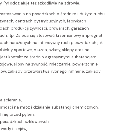
. Pył oddziałuje też szkodliwie na zdrowie.
 zastosowania na posadzkach o średnim i dużym ruchu
ynach, centrach dystrybucyjnych, fabrykach
adach produkcji żywności, browarach, garażach
ach, itp. Zaleca się stosować krzemianowy impregnat
ach narażonych na intensywny ruch pieszy, takich jak:
, obiekty sportowe, muzea, szkoły, sklepy oraz na
jest kontakt ze średnio agresywnymi substancjami
ojowe, silosy na żywność, mleczarnie, powierzchnie
ów, zakłady przetwórstwa rybnego, rafinerie, zakłady
 ścieranie,
ności na mróz i działanie substancji chemicznych,
hnię przed pyłem,
posadzkach szlifowanych,
wody i olejów,