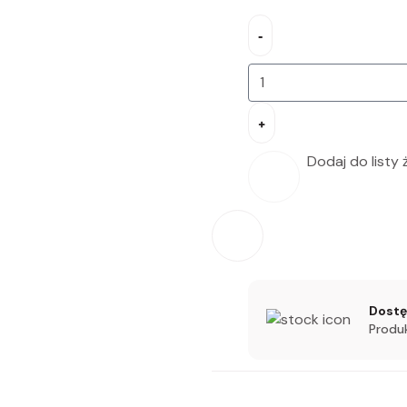
ilość FORLIT
-
+
Dodaj do listy
Dost
Produ