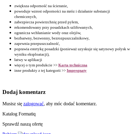
zwiększa odporność na ścieranie,
powoduje wzrost odporności na mróz i działanie substancji
chemicznych,
zabezpiecza powierzchnię przed pyłem,
rekomendowany przy posadzkach szlifowanych,
ogranicza wchłanianie wody oraz olejów,
bezbarwny, bezwonny, bezrozpuszczalnikowy,
zapewnia przepuszczalność,
poprawia estetykę posadzki (ponieważ uzyskuje się satynowy połysk w
wyniku eksploatacji),
łatwy w aplikacji
więcej o tym produkcie >>
Karta techniczna
inne produkty z tej kategorii >>
Impregnaty
Dodaj komentarz
Musisz się
zalogować
, aby móc dodać komentarz.
Katalog Formatiq
Sprawdź naszą ofertę