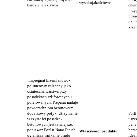
wysokojakościowe.
bardziej efektywne.
chem
przy
posa
dzia
krze
Impregnat krzemianowo-
polimerowy zalecany jako
ostateczna warstwa przy
posadzkach szlifowanych i
polerowanych. Preparat nadaje
powierzchniom betonowym
dodatkowy połyk. Utrzymanie
Forl
w czystości posadzek
uszcz
betonowych jest łatwiejsze,
pene
ponieważ ForLit Nano Finish
bazie
Właściwości produktu:
ogranicza wnikanie brudu
idea