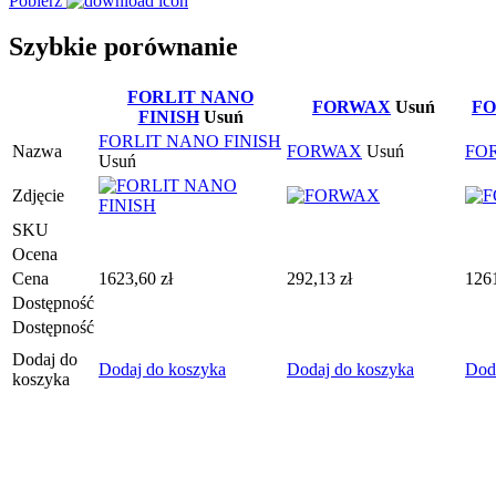
Pobierz
Szybkie porównanie
FORLIT NANO
FORWAX
Usuń
FO
FINISH
Usuń
FORLIT NANO FINISH
Nazwa
FORWAX
Usuń
FO
Usuń
Zdjęcie
SKU
Ocena
Cena
1623,60
zł
292,13
zł
126
Dostępność
Dostępność
Dodaj do
Dodaj do koszyka
Dodaj do koszyka
Dod
koszyka