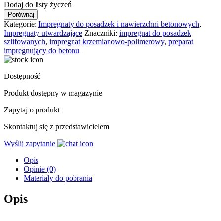
Dodaj do listy życzeń
Porównaj
Kategorie:
Impregnaty do posadzek i nawierzchni betonowych
,
Impregnaty utwardzające
Znaczniki:
impregnat do posadzek
szlifowanych
,
impregnat krzemianowo-polimerowy
,
preparat
impregnujący do betonu
Dostępność
Produkt dostępny w magazynie
Zapytaj o produkt
Skontaktuj się z przedstawicielem
Wyślij zapytanie
Opis
Opinie (0)
Materiały do pobrania
Opis