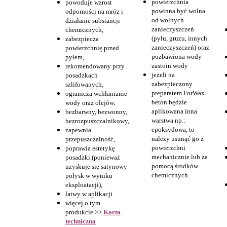
powierzchnia
powoduje wzrost
powinna być wolna
odporności na mróz i
od wolnych
działanie substancji
zanieczyszczeń
chemicznych,
(pyłu, gruzu, innych
zabezpiecza
zanieczyszczeń) oraz
powierzchnię przed
pozbawiona wody
pyłem,
zastoin wody
rekomendowany przy
jeżeli na
posadzkach
zabezpieczony
szlifowanych,
preparatem ForWax
ogranicza wchłanianie
beton będzie
wody oraz olejów,
aplikowana inna
bezbarwny, bezwonny,
warstwa np.:
bezrozpuszczalnikowy,
epoksydowa, to
zapewnia
należy usunąć go z
przepuszczalność,
powierzchni
poprawia estetykę
mechanicznie lub za
posadzki (ponieważ
pomocą środków
uzyskuje się satynowy
chemicznych.
połysk w wyniku
eksploatacji),
łatwy w aplikacji
więcej o tym
produkcie >>
Karta
techniczna