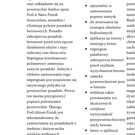
oraz odkładanie się na
prze
optymalny w
powierzchni śladów opon.
istn
zastosowaniu
ForLit Nano Finish
nawi
poprzez natrysk
doszczelnia, utwardza i
Bard
do stosowania na
eliminuje pylenie posadzek
wnika
zewnątrz obiektów
betonowych. Ponadto
dzię
budowlanych
zabezpiecza posadzki
akty
aplikacja na świeży i
betonowe przed niszczącym
chem
istniejący beton
działaniem olejów i ropy
zacho
impregnat
naftowej oraz tłuszczów.
bardz
parafinowy
Impregnat krzemianowo-
krze
zabezpiecza również
polimerowy zmniejsza
pene
przed szybkim
zużycie posadzki. Jednym z
zast
wysychaniem betonu
efektów zastosowania tego
śred
zamyka
impregnatu jest pojawienie się
wózk
powierzchniowe pory
satynowego połysku na
świet
w betonie
powierzchni posadzki. Proces
maga
redukuje także
ten można przyspieszyć
dyst
powstawanie rys
poprzez polerowanie
teks
skurczowych
powierzchni. Dlatego
zakł
zwiększa
ForLithium Finish jest
żywn
wytrzymałość
rekomendowany do
gara
przypowierzchniowej
zastosowania na posadzkach o
oraz
strefy betonu
średnim i dużym ruchu
zale
łatwy w aplikacji
wózków widłowych.
miej