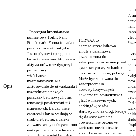
FORL
Form
bazi
nano-
Impregnat krzemianowo-
impr
polimerowy ForLit Nano
głębo
FORWAX to
Finish marki Formatiq nadaje
Prze
bezrozpuszczalnikowa
posadzkom efekt połysku.
do u
emulsja parafinowa
Jest
to płynny impregnat na
uszc
przeznaczona do
bazie krzemianów litu, nano-
posa
zabezpieczania betonu przed
aktywatorów oraz dyspersji
reno
gwałtownym wysychaniem
polimerowych o
istni
oraz tworzeniem się pęknięć.
właściwościach
zwię
Może być stosowana do
hydrofobowych. Ma
mróz 
zabezpieczania
Opis
zastosowanie do utwardzania i
chem
nowowykonywanych
uszczelniania nowych
czys
nawierzchni zewnętrznych:
posadzek betonowych oraz
beton
placów manewrowych,
renowacji powierzchni już
ForL
parkingów, pasów
istniejących. Bardzo małe
wnik
startowych oraz dróg. Nadaje
cząsteczki łatwo wnikają w
odkł
się do stosowania na
strukturę betonu, a dzięki
ślad
powierzchnie betonowe
zaawansowanym aktywatorom
ekspl
zacierane mechanicznie,
reakcje chemiczne w betonie
trwał
szczotkowane oraz betony
zachodzą szybciej i są więc
on w