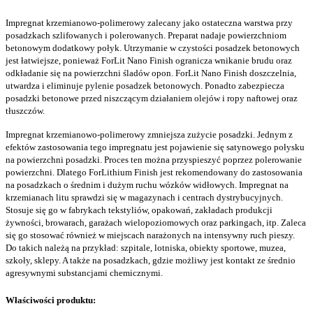
Impregnat krzemianowo-polimerowy zalecany jako ostateczna warstwa przy
posadzkach szlifowanych i polerowanych. Preparat nadaje powierzchniom
betonowym dodatkowy połyk. Utrzymanie w czystości posadzek betonowych
jest łatwiejsze, ponieważ ForLit Nano Finish ogranicza wnikanie brudu oraz
odkładanie się na powierzchni śladów opon.
ForLit Nano Finish doszczelnia,
utwardza i eliminuje pylenie posadzek betonowych. Ponadto zabezpiecza
posadzki betonowe przed niszczącym działaniem olejów i ropy naftowej oraz
tłuszczów.
Impregnat krzemianowo-polimerowy zmniejsza zużycie posadzki. Jednym z
efektów zastosowania tego impregnatu jest pojawienie się satynowego połysku
na powierzchni posadzki. Proces ten można przyspieszyć poprzez polerowanie
powierzchni. Dlatego ForLithium Finish jest rekomendowany do zastosowania
na posadzkach o średnim i dużym ruchu wózków widłowych. Impregnat na
krzemianach litu sprawdzi się w magazynach i centrach dystrybucyjnych.
Stosuje się go w fabrykach tekstyliów, opakowań, zakładach produkcji
żywności, browarach, garażach wielopoziomowych oraz parkingach, itp. Zaleca
się go stosować również w miejscach narażonych na intensywny ruch pieszy.
Do takich należą na przykład: szpitale, lotniska, obiekty sportowe, muzea,
szkoły, sklepy. A także na posadzkach, gdzie możliwy jest kontakt ze średnio
agresywnymi substancjami chemicznymi.
Właściwości produktu: