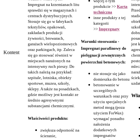
więcej o tym
Impregnat na krzemianach litu
inte
produkcie >>
Karta
sprawdzi się w magazynach i
Prze
techniczna
centrach dystrybucyjnych.
stadi
inne produkty z tej
Stosuje się go w fabrykach
obie
kategorii
tekstyliów, opakowań,
szkoł
>>
Impregnaty
zakładach produkcji
dobr
żywności, browarach,
posa
Warunki stosowania -
garażach wielopoziomowych
jest 
Impregnat parafinowy do
oraz parkingach, itp. Zaleca
agre
Kontent
pielęgnacji zewnętrznych
się go stosować również w
chem
miejscach narażonych na
post
powierzchni betonowych:
intensywny ruch pieszy. Do
mlec
takich należą na przykład:
nara
nie stosuje się jako
szpitale, lotniska, obiekty
ściek
domieszka do betonu
sportowe, muzea, szkoły,
uzda
betonowanie w
sklepy. A także na posadzkach,
szczególnych
gdzie możliwy jest kontakt ze
Wła
warunkach oraz przy
średnio agresywnymi
użyciu specjalnych
substancjami chemicznymi.
metod mogą (poza
użyciem ForWax)
Właściwości produktu:
wymagać ponadto
nałożenia
dodatkowych
zwiększa odporność na
impregnatów
ścieranie,