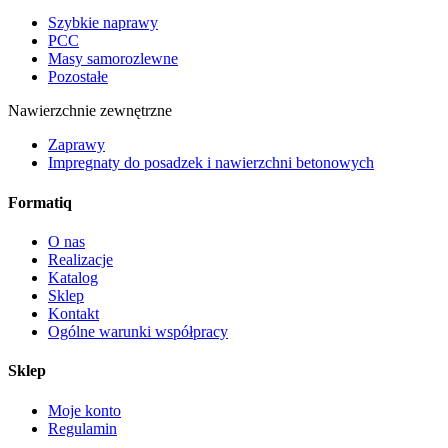
Szybkie naprawy
PCC
Masy samorozlewne
Pozostałe
Nawierzchnie zewnętrzne
Zaprawy
Impregnaty do posadzek i nawierzchni betonowych
Formatiq
O nas
Realizacje
Katalog
Sklep
Kontakt
Ogólne warunki współpracy
Sklep
Moje konto
Regulamin