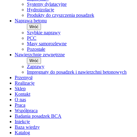
Systemy dylatacyjne
Hydroizolacje
Produkty do czyszczenia posadzek
Naprawa betonu
Wróć
Szybkie naprawy
PCC
Masy samorozlewne
Pozostałe
Nawierzchnie zewnętrzne
Wróć
Zaprawy
Impregnaty do posadzek i nawierzchni betonowych
Przemysł
Realizacje
Sklep
Kontakt
O nas
Praca
Współpraca
Badania posadzek BCA
Iniekcje
Baza wiedzy
Katalog