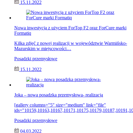
15.11.2022
Nowa inwestycja z użyciem ForTop F2 oraz ForCure marki
Formatiq
Kilka zdjęć z nowej realizacji w województwie Warmińsko-
Mazurskim w miejscowości…
Posadzki przemysłowe
15.11.2022
Joka – nowa posadzka przemysłowa- realizacja
[gallery columns="5" size="medium" link="file"
ids="10159,10163,10167,10171,10175,10179,10187,10191,1
Posadzki przemysłowe
04.03.2022