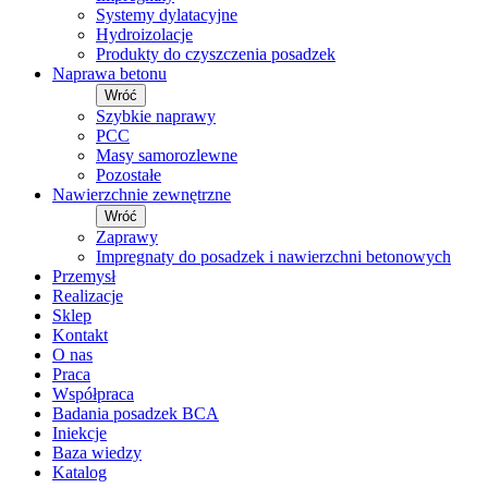
Systemy dylatacyjne
Hydroizolacje
Produkty do czyszczenia posadzek
Naprawa betonu
Wróć
Szybkie naprawy
PCC
Masy samorozlewne
Pozostałe
Nawierzchnie zewnętrzne
Wróć
Zaprawy
Impregnaty do posadzek i nawierzchni betonowych
Przemysł
Realizacje
Sklep
Kontakt
O nas
Praca
Współpraca
Badania posadzek BCA
Iniekcje
Baza wiedzy
Katalog