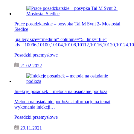
Prace posadzkarskie – posypka Tal M Synt 2- Mostostal
Siedlce
[gallery size="medium" columns="5" link="file"
ids="10096,10100,10104,10108,10112,10116,10120,10124,1
Posadzki przemysłowe
21.02.2022
Iniekcje posadzek – metoda na osiadanie podłoża
Metoda na osiadanie podłoża - informacje na temat
wykonania iniekcji…
Posadzki przemysłowe
29.11.2021