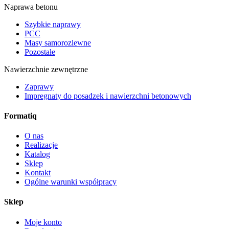
Naprawa betonu
Szybkie naprawy
PCC
Masy samorozlewne
Pozostałe
Nawierzchnie zewnętrzne
Zaprawy
Impregnaty do posadzek i nawierzchni betonowych
Formatiq
O nas
Realizacje
Katalog
Sklep
Kontakt
Ogólne warunki współpracy
Sklep
Moje konto