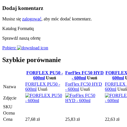
Dodaj komentarz
Musisz się
zalogować
, aby móc dodać komentarz.
Katalog Formatiq
Sprawdź naszą ofertę
Pobierz
Szybkie porównanie
FORFLEX PU50 -
ForFlex FC50 HYD
FORFLEX 
600ml
Usuń
- 600ml
Usuń
600ml
FORFLEX PU50 -
ForFlex FC50 HYD
FORFLEX 
Nazwa
600ml
Usuń
- 600ml
Usuń
600ml
Usuń
Zdjęcie
SKU
Ocena
Cena
27,68
zł
25,83
zł
22,63
zł