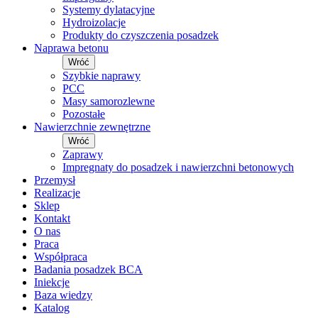
Systemy dylatacyjne
Hydroizolacje
Produkty do czyszczenia posadzek
Naprawa betonu
Wróć
Szybkie naprawy
PCC
Masy samorozlewne
Pozostałe
Nawierzchnie zewnętrzne
Wróć
Zaprawy
Impregnaty do posadzek i nawierzchni betonowych
Przemysł
Realizacje
Sklep
Kontakt
O nas
Praca
Współpraca
Badania posadzek BCA
Iniekcje
Baza wiedzy
Katalog