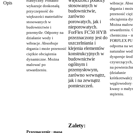
większości podłoży
elastyczny. Ponadto
Opis
wibracje. Abs
stosowanych w
wykazuje doskonałą
drgania i moż
budownictwie,
przyczepność do
przenosić cięż
zarówno
większości materiałów
obciążenia dy
porowatych, jak i
stosowanych w
Można malow
nieporowatych.
budownictwie i
utwardzeniu. 
ForFlex FC50 HYB
przemyśle. Odporny na
chemiczna – 
przeznaczony jest do
działanie wody i
FORFLEX PU 4
uszczelniania i
wibracje. Absorbuje
odporna na wo
klejenia elementów
drgania i może przenosić
naturalne wod
konstrukcyjnych w
ciężkie obciążenia
dyspersje śro
budownictwie
dynamiczne. Można
czyszczących,
ogólnym i
malować po
na powierzchn
przemysłowym,
utwardzeniu.
(działanie
zarówno wewnątrz,
krótkotrwałe):
jak i na zewnątrz
węglowodory 
pomieszczeń.
kwasy o mały
stężeniu.
Zalety:
Przeznaczenie - masa