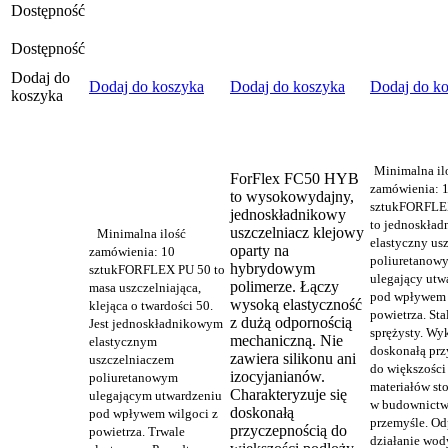
Dostępność
Dostępność
Dodaj do
Dodaj do koszyka
Dodaj do koszyka
Dodaj do k
koszyka
Minimalna il
ForFlex FC50 HYB
zamówienia: 
to wysokowydajny,
sztuk
FORFLE
jednoskładnikowy
to jednoskła
uszczelniacz klejowy
Minimalna ilość
elastyczny us
oparty na
zamówienia: 10
poliuretanow
hybrydowym
sztuk
FORFLEX PU 50 to
ulegający utw
polimerze. Łączy
masa uszczelniająca,
pod wpływem 
wysoką elastyczność
klejąca o twardości 50.
powietrza. Sta
z dużą odpornością
Jest jednoskładnikowym
sprężysty. Wy
mechaniczną. Nie
elastycznym
doskonałą pr
zawiera silikonu ani
uszczelniaczem
do większości
izocyjanianów.
poliuretanowym
materiałów s
Charakteryzuje się
ulegającym utwardzeniu
w budownictwi
doskonałą
pod wpływem wilgoci z
przemyśle. Od
przyczepnością do
powietrza. Trwale
działanie wod