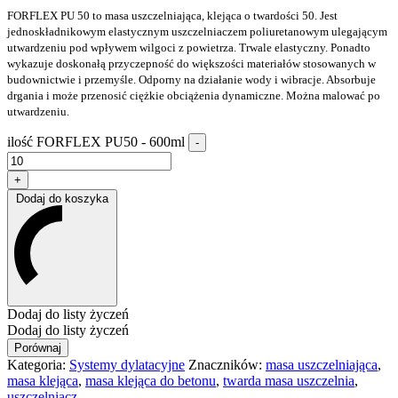
FORFLEX PU 50 to masa uszczelniająca, klejąca o twardości 50. Jest
jednoskładnikowym elastycznym uszczelniaczem poliuretanowym ulegającym
utwardzeniu pod wpływem wilgoci z powietrza. Trwale elastyczny. Ponadto
wykazuje doskonałą przyczepność do większości materiałów stosowanych w
budownictwie i przemyśle. Odporny na działanie wody i wibracje. Absorbuje
drgania i może przenosić ciężkie obciążenia dynamiczne. Można malować po
utwardzeniu.
ilość FORFLEX PU50 - 600ml
-
+
Dodaj do koszyka
Dodaj do listy życzeń
Dodaj do listy życzeń
Porównaj
Kategoria:
Systemy dylatacyjne
Znaczników:
masa uszczelniająca
,
masa klejąca
,
masa klejąca do betonu
,
twarda masa uszczelnia
,
uszczelniacz