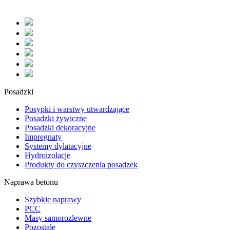
Posadzki
Posypki i warstwy utwardzające
Posadzki żywiczne
Posadzki dekoracyjne
Impregnaty
Systemy dylatacyjne
Hydroizolacje
Produkty do czyszczenia posadzek
Naprawa betonu
Szybkie naprawy
PCC
Masy samorozlewne
Pozostałe