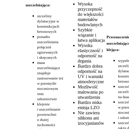
Wysoka
uszczelniająca:
przyczepność
do większości
szczeliny
materiałów
dylatacyjne w
budowlanych
konstrukcjach
Szybkie
betonowych
wiązanie i
ponadto
Przeznaczeni
łatwa aplikacja
uszczelniania
uszczelniając
Wysoka
połączeń
klejąca:
elastyczność i
zgrzewanych
odporność na
i skręcanych
drgania
wypełn
masa
Bardzo dobra
szczel
uszczelniająca
odporność na
dylata
znajduje
UV i warunki
konstr
zastosowanie też
atmosferyczne
beton
w przemyśle
Możliwość
uszcze
stoczniowym
malowania po
szczeli
oraz
utwardzeniu
na fas
szkutnictwie
Bardzo niska
uszcze
klejenie
emisja LZO
w prze
i uszczelnianie
Nie zawiera
stocz
powierzchni
silikonu ani
i szkut
o dużej
izocyjanianów
uszczel
ruchomości
także 