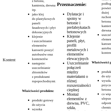
z betonu,
podłog
Przeznaczenie:
kamienia, drewna
powier
itp.
dużej
Dylatacje i
jako klej
ruchom
spoiny w
do plastykowych
betonu
betonie i
paneli
kamien
prefabrykatach
fasadowych i płyt
drewna 
betonowych
dekoracyjnych
uszcze
Klejenie
klejenie
eleme
paneli, płyt,
i uszczelnianie
karose
profili
elementów
autobu
metalowych i
karoserii poszyć
konte
elementów
autobusów oraz
elewacyjnych
kontenerów
Kontent
Właściwości 
Uszczelnianie
następnie:
połączeń
uszczelnianie
między
produk
zbiorników
materiałami o
do uży
z produktami
różnej
wysok
ropopochodnymi.
rozszerzalności
przycz
cieplnej
betonu
Właściwości produktu:
Montaż
co wię
elementów z
ulepsz
produkt gotowy
drewna, PVC,
odporn
do użycia
szkła,
chemi
wysoka