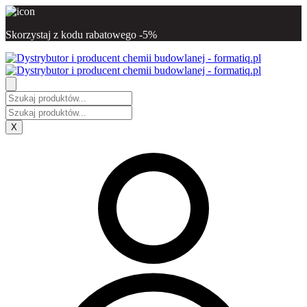
Skorzystaj z kodu rabatowego -5%
X