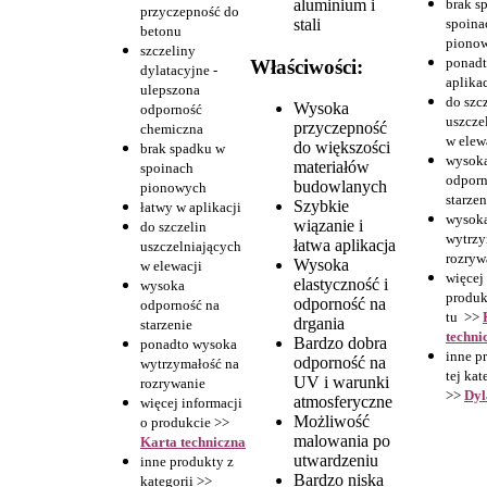
aluminium i
brak s
przyczepność do
stali
spoina
betonu
piono
szczeliny
ponadt
Właściwości:
dylatacyjne -
aplikac
ulepszona
do szc
Wysoka
odporność
uszcze
przyczepność
chemiczna
w elew
do większości
brak spadku w
wysok
materiałów
spoinach
odporn
budowlanych
pionowych
starzen
Szybkie
łatwy w aplikacji
wysok
wiązanie i
do szczelin
wytrzy
łatwa aplikacja
uszczelniających
rozryw
Wysoka
w elewacji
więcej
elastyczność i
wysoka
produk
odporność na
odporność na
tu >>
drgania
starzenie
techni
Bardzo dobra
ponadto wysoka
inne p
odporność na
wytrzymałość na
tej kat
UV i warunki
rozrywanie
>>
Dyl
atmosferyczne
więcej informacji
Możliwość
o produkcie >>
malowania po
Karta techniczna
utwardzeniu
inne produkty z
Bardzo niska
kategorii >>