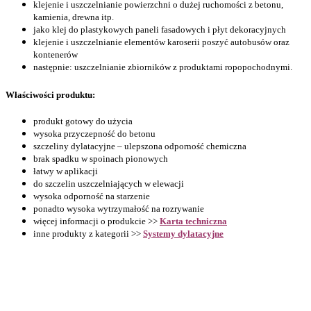
klejenie i uszczelnianie powierzchni o dużej ruchomości z betonu,
kamienia, drewna itp.
jako klej do plastykowych paneli fasadowych i płyt dekoracyjnych
klejenie i uszczelnianie elementów karoserii poszyć autobusów oraz
kontenerów
następnie: uszczelnianie zbiorników z produktami ropopochodnymi.
Właściwości produktu:
produkt gotowy do użycia
wysoka przyczepność do betonu
szczeliny dylatacyjne – ulepszona odporność chemiczna
brak spadku w spoinach pionowych
łatwy w aplikacji
do szczelin uszczelniających w elewacji
wysoka odporność na starzenie
ponadto wysoka wytrzymałość na rozrywanie
więcej informacji o produkcie >>
Karta techniczna
inne produkty z kategorii >>
Systemy dylatacyjne