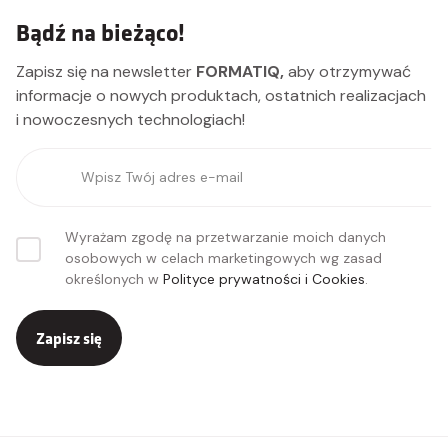
Bądź na bieżąco!
Zapisz się na newsletter
FORMATIQ,
aby otrzymywać
informacje o nowych produktach, ostatnich realizacjach
i nowoczesnych technologiach!
Dodano do koszyka
Wyrażam zgodę na przetwarzanie moich danych
PRZEJDŹ DO KOSZYKA
osobowych w celach marketingowych wg zasad
określonych w
Polityce prywatności i Cookies
.
Kontynuuj zakupy
Zapisz się